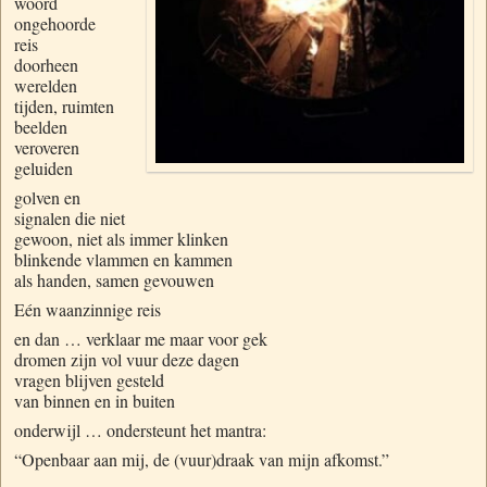
woord
ongehoorde
reis
doorheen
werelden
tijden, ruimten
beelden
veroveren
geluiden
golven en
signalen die niet
gewoon, niet als immer klinken
blinkende vlammen en kammen
als handen, samen gevouwen
Eén waanzinnige reis
en dan … verklaar me maar voor gek
dromen zijn vol vuur deze dagen
vragen blijven gesteld
van binnen en in buiten
onderwijl … ondersteunt het mantra:
“Openbaar aan mij, de (vuur)draak van mijn afkomst.”