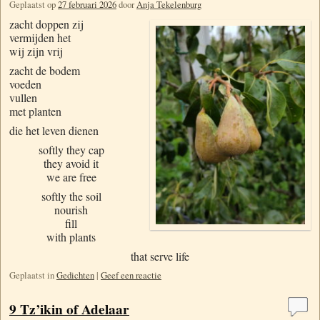
Geplaatst op
27 februari 2026
door
Anja Tekelenburg
za
cht doppen zij
vermijden het
wij zijn vrij
zacht de bodem
voeden
vullen
met planten
die het leven dienen
softly they cap
they avoid it
we are free
softly the soil
nourish
fill
with plants
that serve life
Geplaatst in
Gedichten
|
Geef een reactie
9 Tz’ikin of Adelaar