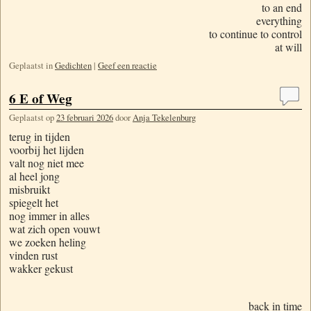
to an end
everything
to continue to control
at will
Geplaatst in
Gedichten
|
Geef een reactie
6 E of Weg
Geplaatst op
23 februari 2026
door
Anja Tekelenburg
terug in tijden
voorbij het lijden
valt nog niet mee
al heel jong
misbruikt
spiegelt het
nog immer in alles
wat zich open vouwt
we zoeken heling
vinden rust
wakker gekust
back in time