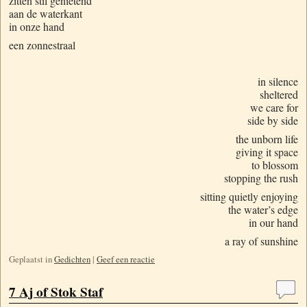
zitten stil genietend
aan de waterkant
in onze hand
een zonnestraal
in silence
sheltered
we care for
side by side
the unborn life
giving it space
to blossom
stopping the rush
sitting quietly enjoying
the water’s edge
in our hand
a ray of sunshine
Geplaatst in
Gedichten
|
Geef een reactie
7 Aj of Stok Staf