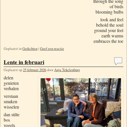
through the song
of birds
blooming bulbs
look and feel
behold the soul
ground your feet
earth warms
embraces the toe
Geplaatst in
Gedichten
|
Geef een reactie
Lente in februari
Geplaatst op
25 februari 2026
door
Anja Tekelenburg
delen
genieten
verhalen
verstaan
smaken
wisselen
dan stilte
bos
vogels