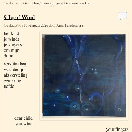
Geplaatst in
Gedichten
,
Overwegingen
|
Geef een reactie
9 Iq of Wind
Geplaatst op
13 februari 2026
door
Anja Tekelenburg
lief kind
je windt
je vingers
om mijn
duim
verzuim laat
wachten jij
als eersteling
een kring
liefde
dear child
you wind
your fingers