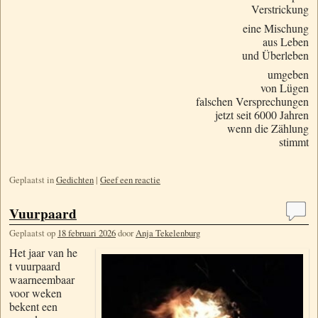
Verstrickung
eine Mischung
aus Leben
und Überleben
umgeben
von Lügen
falschen Versprechungen
jetzt seit 6000 Jahren
wenn die Zählung
stimmt
Geplaatst in
Gedichten
|
Geef een reactie
Vuurpaard
Geplaatst op
18 februari 2026
door
Anja Tekelenburg
Het jaar van he
t vuurpaard
waarneembaar
voor weken
bekent een