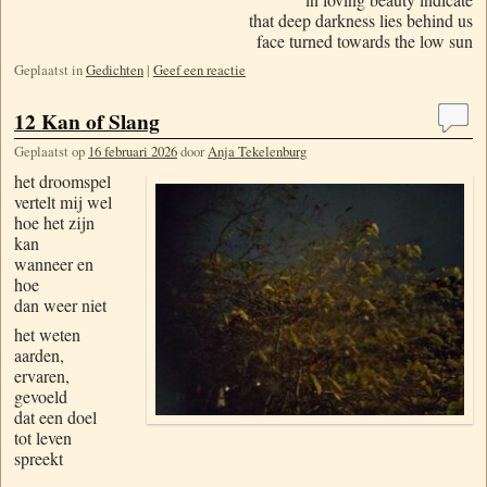
that deep darkness lies behind us
face turned towards the low sun
Geplaatst in
Gedichten
|
Geef een reactie
12 Kan of Slang
Geplaatst op
16 februari 2026
door
Anja Tekelenburg
het d
roomspel
vertelt mij wel
hoe het zijn
kan
wanneer en
hoe
dan weer niet
het weten
aarden,
ervaren,
gevoeld
dat een doel
tot leven
spreekt