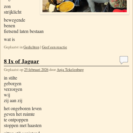
zon
strijklicht
bewegende
benen
fietsend laten bestaan
wat is
Geplaatst in
Gedichten
|
Geef een reactie
8 Ix of Jaguar
Geplaatst op
25 februari 2026
door
Anja Tekelenburg
in stilte
geborgen
verzorgen
wij
zij aan zij
het ongeboren leven
geven het ruimte
te ontpoppen
stoppen met haasten