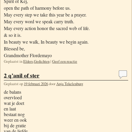
Spirit of Kej,
open the path of harmony before us.
May every step we take this year be a prayer.
May every word we speak carry truth.
May every action honor the sacred web of life.
& so it is.
In beauty we walk, In beauty we begin again.
Blessed be,
Grandmother Flordemayo
Geplaatst in
Elders
,
Gedichten
|
Geef een reactie
2 q’anil of ster
Geplaatst op
19 februari 2026
door
Anja Tekelenburg
de balans
overvloed
wat je doet
en laat
bestaat nog
weer en ook
bij de gratie
van de liefde