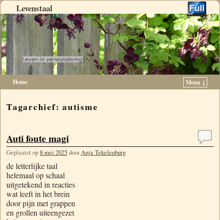
Levenstaal
Home
Menu ↓
Spring naar de primaire inhoud
Spring naar de secundaire inhoud
Tagarchief:
autisme
Auti foute magi
Geplaatst op
8 mei 2025
door
Anja Tekelenburg
de letterlijke taal
helemaal op schaal
uitgetekend in reacties
wat leeft in het brein
door pijn met grappen
en grollen uiteengezet