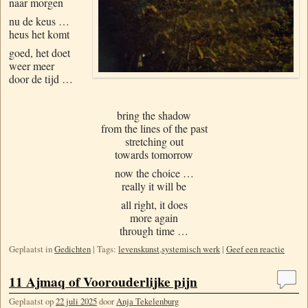
naar morgen
nu de keus …
heus het komt
goed, het doet
weer meer
door de tijd …
bring the shadow
from the lines of the past
stretching out
towards tomorrow
now the choice …
really it will be
all right, it does
more again
through time …
Geplaatst in
Gedichten
|
Tags:
levenskunst
,
systemisch werk
|
Geef een reactie
11 Ajmaq of Voorouderlijke pijn
Geplaatst op
22 juli 2025
door
Anja Tekelenburg