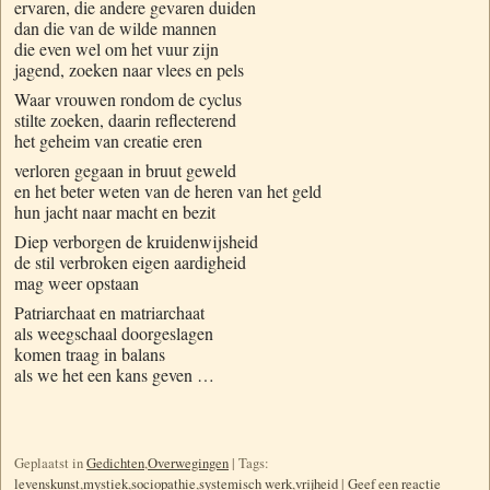
ervaren, die andere gevaren duiden
dan die van de wilde mannen
die even wel om het vuur zijn
jagend, zoeken naar vlees en pels
Waar vrouwen rondom de cyclus
stilte zoeken, daarin reflecterend
het geheim van creatie eren
verloren gegaan in bruut geweld
en het beter weten van de heren van het geld
hun jacht naar macht en bezit
Diep verborgen de kruidenwijsheid
de stil verbroken eigen aardigheid
mag weer opstaan
Patriarchaat
en
matriarchaat
als weegschaal doorgeslagen
komen traag in balans
als we het een kans geven …
Geplaatst in
Gedichten
,
Overwegingen
|
Tags:
levenskunst
,
mystiek
,
sociopathie
,
systemisch werk
,
vrijheid
|
Geef een reactie