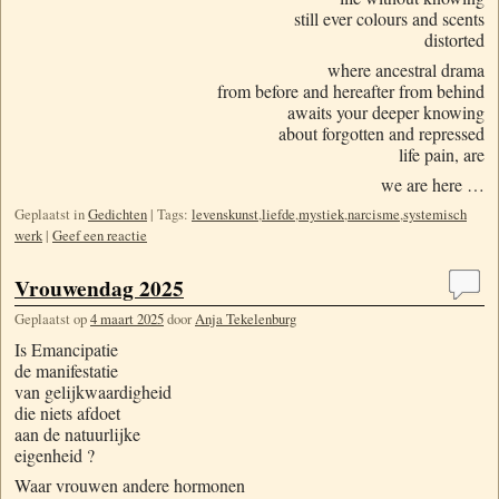
still ever colours and scents
distorted
where ancestral drama
from before and hereafter from behind
awaits your deeper knowing
about forgotten and repressed
life pain, are
we are here …
Geplaatst in
Gedichten
|
Tags:
levenskunst
,
liefde
,
mystiek
,
narcisme
,
systemisch
werk
|
Geef een reactie
Vrouwendag 2025
Geplaatst op
4 maart 2025
door
Anja Tekelenburg
Is Emancipatie
de manifestatie
van gelijkwaardigheid
die niets afdoet
aan de natuurlijke
eigenheid ?
Waar vrouwen andere hormonen