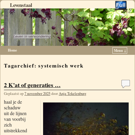
Levenstaal
Home
Menu ↓
Spring naar de primaire inhoud
Spring naar de secundaire inhoud
Tagarchief:
systemisch werk
2 K’at of generaties …
Geplaatst op
7 november 2025
door
Anja Tekelenburg
haal je de
schaduw
uit de lijnen
van voorbij
zich
uitstrekkend