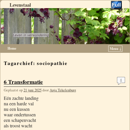
Levenstaal
Home
Menu ↓
Spring naar de primaire inhoud
Spring naar de secundaire inhoud
Tagarchief:
sociopathie
6 Transformatie
4
Geplaatst op
21 juni 2025
door
Anja Tekelenburg
Eén zachte landing
na een harde val
nu een kussen
waar ondertussen
een schapenvacht
als troost wacht