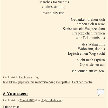
searches for victims
victims stand up
eventually rise.
Gedanken drehen sich
drehen sich Kreise
Kreise um ein Fragezeichen
Fragezeichen tränken
eine Erkenntnis los
des Wahnsinns
Wahnsinn, der als
logisch einen Weg sucht
sucht nach Opfern
Opfer stehen auf
schließlich aufsteigen.
Geplaatst in
Gedichten
|
Tags:
levenskunst
,
psychopathie
,
rouwverwerking
,
sociopathie
|
Geef een reactie
5 Vuursteen
Geplaatst op
25 mei 2025
door
Anja Tekelenburg
Diepe rust