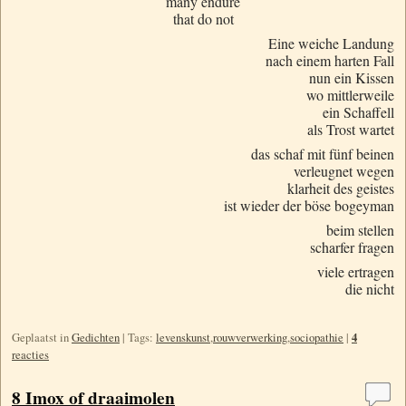
many endure
that do not
Eine weiche Landung
nach einem harten Fall
nun ein Kissen
wo mittlerweile
ein Schaffell
als Trost wartet
das schaf mit fünf beinen
verleugnet wegen
klarheit des geistes
ist wieder der böse bogeyman
beim stellen
scharfer fragen
viele ertragen
die nicht
4
Geplaatst in
Gedichten
|
Tags:
levenskunst
,
rouwverwerking
,
sociopathie
|
reacties
8 Imox of draaimolen