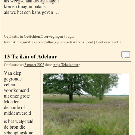
als weegschaal doorgeslagen
komen traag in balans
als we het een kans geven …
Geplaatst in
Gedichten
,
Overwegingen
|
Tags:
levenskunst
,
mystiek
,
sociopathie
,
systemisch werk
,
vrijheid
|
Geef een reactie
13 Tz ikin of Adelaar
Geplaatst op
3 maart 2025
door
Anja Tekelenburg
V
an diep
gegronde
cellen
voortkomend
uit onze grote
Moeder
de aarde of
middenwereld
is het welgeteld
de bron die
scheppingskrac