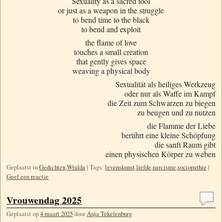
Sexuality as a sacred tool
or just as a weapon in the struggle
to bend time to the black
to bend and exploit
the flame of love
touches a small creation
that gently gives space
weaving a physical body
Sexualität als heiliges Werkzeug
oder nur als Waffe im Kampf
die Zeit zum Schwarzen zu biegen
zu beugen und zu nutzen
die Flamme der Liebe
berührt eine kleine Schöpfung
die sanft Raum gibt
einen physischen Körper zu weben
Geplaatst in
Gedichten
,
Wralda
|
Tags:
levenskunst
,
liefde
,
narcisme
,
sociopathie
|
Geef een reactie
Vrouwendag 2025
Geplaatst op
4 maart 2025
door
Anja Tekelenburg