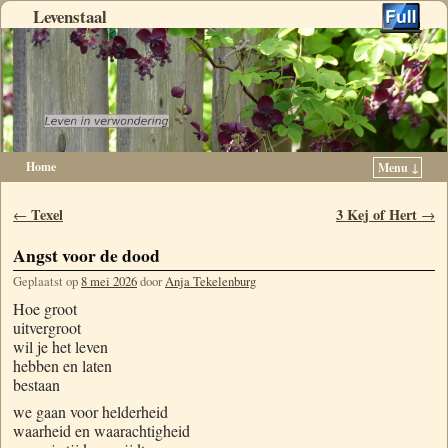
Levenstaal
Home
Menu ↓
Spring naar de primaire inhoud
Spring naar de secundaire inhoud
Berichtnavigatie
Texel
3 Kej of Hert
←
→
Angst voor de dood
Geplaatst op
8 mei 2026
door
Anja Tekelenburg
Hoe groot
uitvergroot
wil je het leven
hebben en laten
bestaan
we gaan voor helderheid
waarheid en waarachtigheid