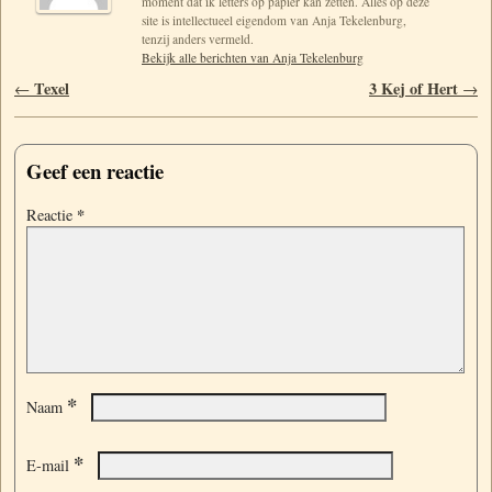
moment dat ik letters op papier kan zetten. Alles op deze
site is intellectueel eigendom van Anja Tekelenburg,
tenzij anders vermeld.
Bekijk alle berichten van Anja Tekelenburg
Berichtnavigatie
Texel
3 Kej of Hert
←
→
Geef een reactie
*
Reactie
*
Naam
*
E-mail