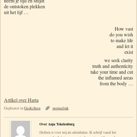
neem je tijd en snijdt
de ontstoken plekken
uit het lijf …
How vast
do you wish
to make life
and let it
exist
we seek clarity
truth and authenticity
take your time and cut
the inflamed areas
from the body …
Artikel over Harta
Geplaatst in
Gedichten
permalink
Over Anja Tekelenburg
Dichten is voor mij als ademhalen. Ik schrijf vanaf het