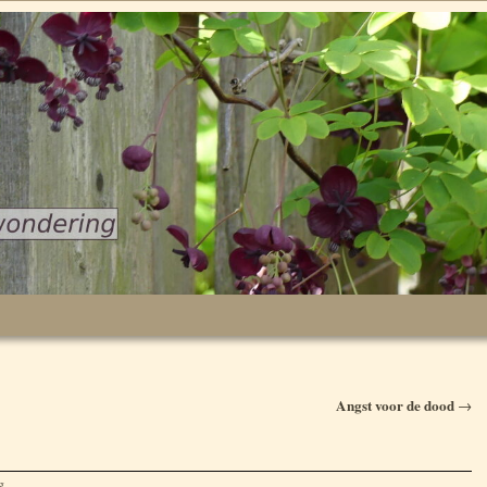
Angst voor de dood
→
g