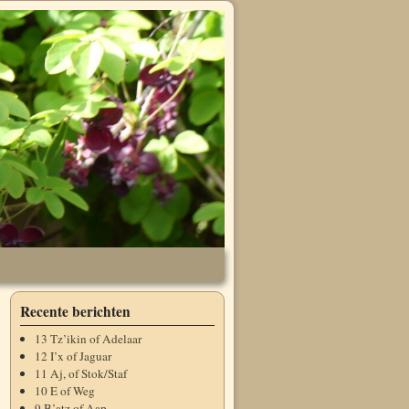
Recente berichten
13 Tz’ikin of Adelaar
12 I’x of Jaguar
11 Aj, of Stok/Staf
10 E of Weg
9 B’atz of Aap