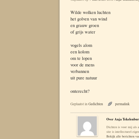
Wilde wolken luchten
het golven van wind
en grauw groen
of grijs water
vogels alom
een kolom
om te lopen
voor de mens
verbannen
uit pure natuur
onterecht?
Geplaatst in
Gedichten
permalink
Over Anja Tekelenbur
Dichten is voor mij als 
site is intellectueel ei
Bekijk alle berichten v