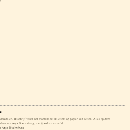
g
ademhalen. Ik schrijf vanaf het moment dat ik letters op papier kan zetten. Alles op deze
gendom van Anja Tekelenburg, tenzij anders vermeld.
an Anja Tekelenburg