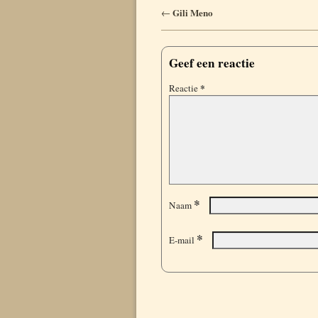
Berichtnavigatie
Gili Meno
←
Geef een reactie
*
Reactie
*
Naam
*
E-mail