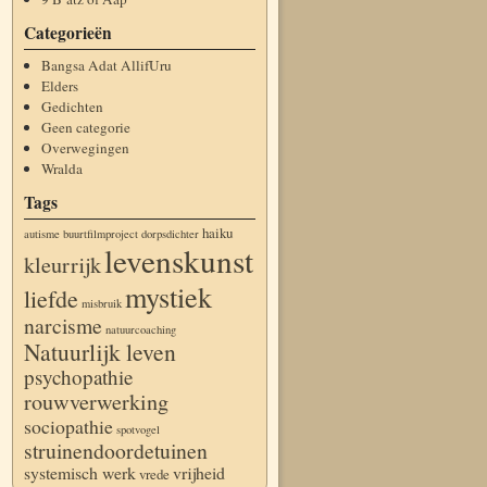
Categorieën
Bangsa Adat AllifUru
Elders
Gedichten
Geen categorie
Overwegingen
Wralda
Tags
haiku
autisme
buurtfilmproject
dorpsdichter
levenskunst
kleurrijk
mystiek
liefde
misbruik
narcisme
natuurcoaching
Natuurlijk leven
psychopathie
rouwverwerking
sociopathie
spotvogel
struinendoordetuinen
systemisch werk
vrijheid
vrede