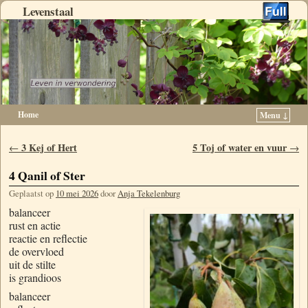
Levenstaal
Home
Menu ↓
Spring naar de primaire inhoud
Spring naar de secundaire inhoud
Berichtnavigatie
3 Kej of Hert
5 Toj of water en vuur
←
→
4 Qanil of Ster
Geplaatst op
10 mei 2026
door
Anja Tekelenburg
balanceer
rust en actie
reactie en reflectie
de overvloed
uit de stilte
is grandioos
balanceer