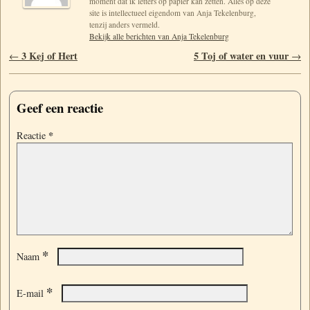
moment dat ik letters op papier kan zetten. Alles op deze
site is intellectueel eigendom van Anja Tekelenburg,
tenzij anders vermeld.
Bekijk alle berichten van Anja Tekelenburg
Berichtnavigatie
3 Kej of Hert
5 Toj of water en vuur
←
→
Geef een reactie
*
Reactie
*
Naam
*
E-mail