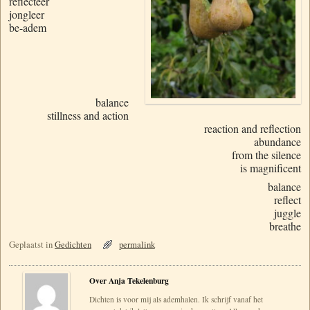
reflecteer
jongleer
be-adem
balance
stillness and action
reaction and reflection
abundance
from the silence
is magnificent
balance
reflect
juggle
breathe
Geplaatst in
Gedichten
permalink
Over Anja Tekelenburg
Dichten is voor mij als ademhalen. Ik schrijf vanaf het