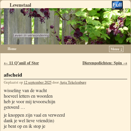
Levenstaal
Home
Menu ↓
Spring naar de primaire inhoud
Spring naar de secundaire inhoud
Berichtnavigatie
11 Q’anil of Ster
Dierengedichten: Spin
←
→
afscheid
Geplaatst op
12 september 2025
door
Anja Tekelenburg
wisseling van de wacht
hoeveel letters en woorden
heb je voor mij tevoorschijn
getoverd …
je knoppen zijn vaal en verweerd
dank je wel lieve vriend(in)
je bent op en ik stop je