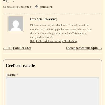
weg …
Geplaatst in
Gedichten
permalink
Over Anja Tekelenburg
Dichten is voor mij als ademhalen. Ik schrijf vanaf het
moment dat ik letters op papier kan zetten. Alles op deze
site is intellectueel eigendom van Anja Tekelenburg,
tenzij anders vermeld.
Bekijk alle berichten van Anja Tekelenburg
Berichtnavigatie
11 Q’anil of Ster
Dierengedichten: Spin
←
→
Geef een reactie
*
Reactie