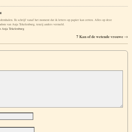
g
ademhalen. Ik schrijf vanaf het moment dat ik letters op papier kan zetten. Alles op deze
gendom van Anja Tekelenburg, tenzij anders vermeld.
an Anja Tekelenburg
7 Kan of de wetende vrouwe
→