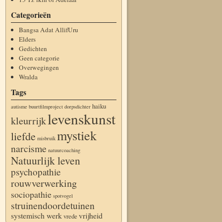
Categorieën
Bangsa Adat AllifUru
Elders
Gedichten
Geen categorie
Overwegingen
Wralda
Tags
haiku
autisme
buurtfilmproject
dorpsdichter
levenskunst
kleurrijk
mystiek
liefde
misbruik
narcisme
natuurcoaching
Natuurlijk leven
psychopathie
rouwverwerking
sociopathie
spotvogel
struinendoordetuinen
systemisch werk
vrijheid
vrede