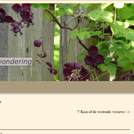
n
7 Kan of de wetende vrouwe
→
rg