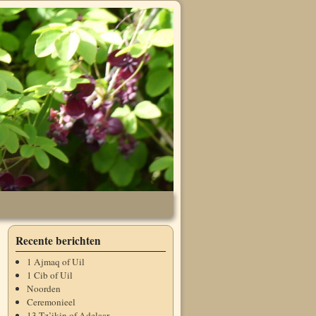
Recente berichten
1 Ajmaq of Uil
1 Cib of Uil
Noorden
Ceremonieel
13 Tz’ikin of Adelaar