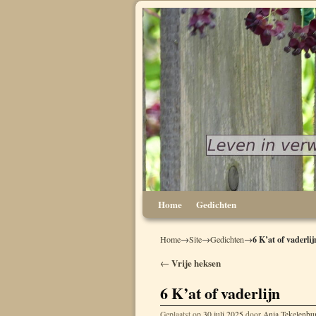
Spring naar de primaire inhoud
Spring naar de secundaire inhoud
Home
Gedichten
6 K’at of vaderlij
Home
→
Site
→
Gedichten
→
Berichtnavigatie
Vrije heksen
←
6 K’at of vaderlijn
Geplaatst op
30 juli 2025
door
Anja Tekelenbu