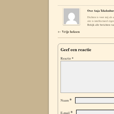
Over Anja Tekelenbur
Dichten is voor mij als 
site is intellectueel ei
Bekijk alle berichten v
Berichtnavigatie
Vrije heksen
←
Geef een reactie
*
Reactie
*
Naam
*
E-mail