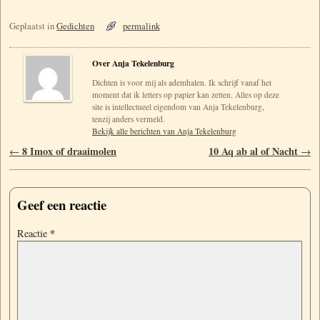
Geplaatst in
Gedichten
permalink
Over Anja Tekelenburg
Dichten is voor mij als ademhalen. Ik schrijf vanaf het
moment dat ik letters op papier kan zetten. Alles op deze
site is intellectueel eigendom van Anja Tekelenburg,
tenzij anders vermeld.
Bekijk alle berichten van Anja Tekelenburg
Berichtnavigatie
8 Imox of draaimolen
10 Aq ab al of Nacht
←
→
Geef een reactie
*
Reactie