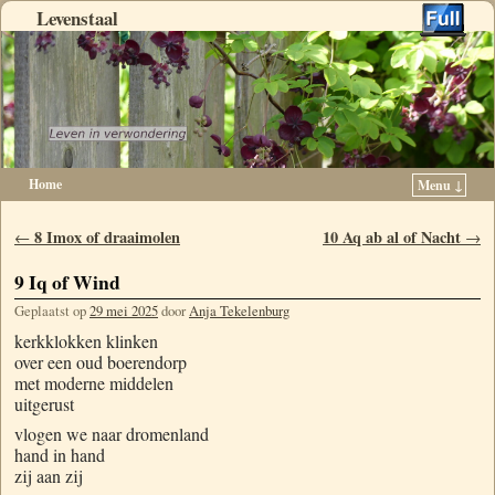
Levenstaal
Home
Menu ↓
Spring naar de primaire inhoud
Spring naar de secundaire inhoud
Berichtnavigatie
8 Imox of draaimolen
10 Aq ab al of Nacht
←
→
9 Iq of Wind
Geplaatst op
29 mei 2025
door
Anja Tekelenburg
kerkklokken klinken
over een oud boerendorp
met moderne middelen
uitgerust
vlogen we naar dromenland
hand in hand
zij aan zij